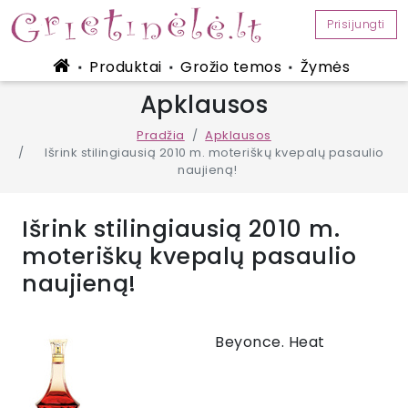
Prisijungti
Produktai
Grožio temos
Žymės
■
■
■
Apklausos
Pradžia
Apklausos
Išrink stilingiausią 2010 m. moteriškų kvepalų pasaulio
naujieną!
Išrink stilingiausią 2010 m.
moteriškų kvepalų pasaulio
naujieną!
Beyonce. Heat