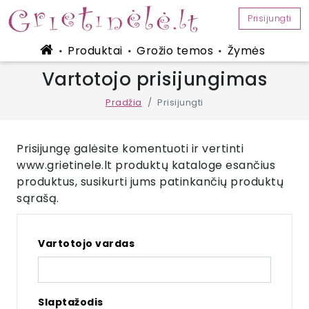
Prisijungti
Produktai
Grožio temos
Žymės
■
■
■
Vartotojo prisijungimas
Pradžia
Prisijungti
Prisijungę galėsite komentuoti ir vertinti
www.grietinele.lt produktų kataloge esančius
produktus, susikurti jums patinkančių produktų
sąrašą.
Vartotojo vardas
Slaptažodis