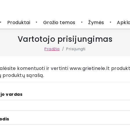
Produktai
Grožio temos
Žymės
Apkl
■
■
■
■
Vartotojo prisijungimas
Pradžia
Prisijungti
galėsite komentuoti ir vertinti www.grietinele.lt produ
ų produktų sąrašą.
jo vardas
odis