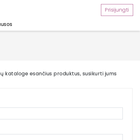
Prisijungti
ausos
ktų kataloge esančius produktus, susikurti jums