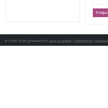
© 2009-2026 grietinele.lt |
Apie projektą
|
Gamintojai
|
Apklau