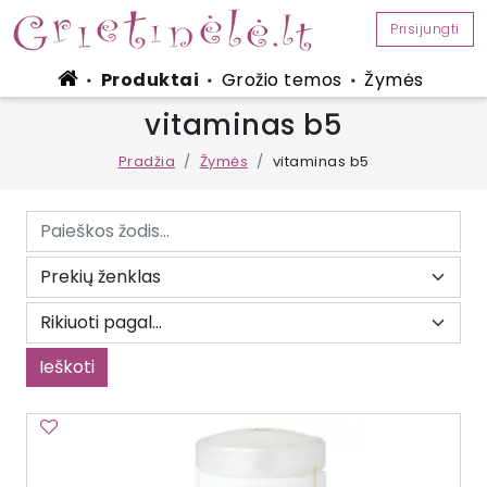
Prisijungti
Produktai
Grožio temos
Žymės
■
■
■
vitaminas b5
Pradžia
Žymės
vitaminas b5
Ieškoti