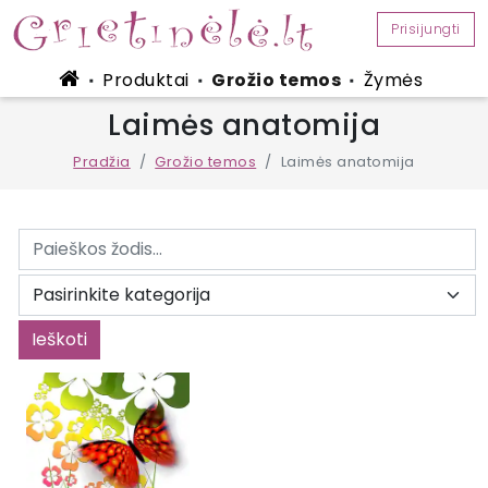
Prisijungti
Produktai
Grožio temos
Žymės
■
■
■
Laimės anatomija
Pradžia
Grožio temos
Laimės anatomija
Ieškoti