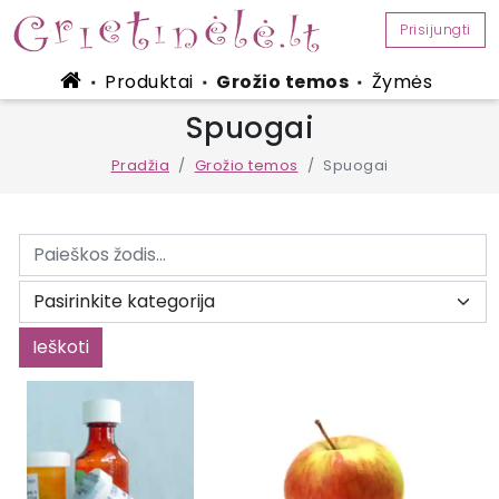
Prisijungti
Produktai
Grožio temos
Žymės
■
■
■
Spuogai
Pradžia
Grožio temos
Spuogai
Ieškoti