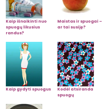
Kaip išnaikinti nuo
Maistas ir spuogai –
spuogų likusius
ar tai susiję?
randus?
Kaip gydyti spuogus
Kodėl atsiranda
spuogų