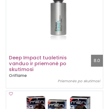
Deep Impact tualetinis
8.0
vanduo ir priemonė po
skutimosi
Oriflame
Priemonės po skutimosi