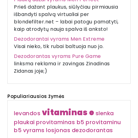
Prieš dažant plaukus, siūlyčiau pirmiausia
išbandyti spalvą virtualiai per
blondefilter.net – labai patogu pamatyti,
kaip atrodytų nauja spalva iš anksto!
Dezodorantai vyrams Men Extreme
Visai nieko, tik rubai baltuoja nuo jo.
Dezodorantas vyrams Pure Game
linksma reklama ir zavingas Zinadinas
Zidanas joje;)
Populiariausios žymės
vitaminas e
levandos
slenka
plaukai
provitaminas b5
provitaminu
b5
vyrams
losjonas
dezodorantas