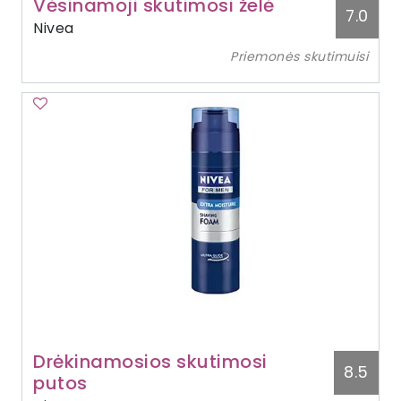
Vėsinamoji skutimosi želė
7.0
Nivea
Priemonės skutimuisi
Drėkinamosios skutimosi
8.5
putos