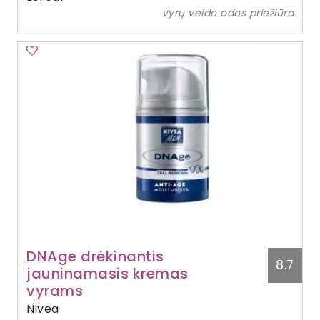
Vyrų veido odos priežiūra
DNAge drėkinantis
8.7
jauninamasis kremas
vyrams
Nivea