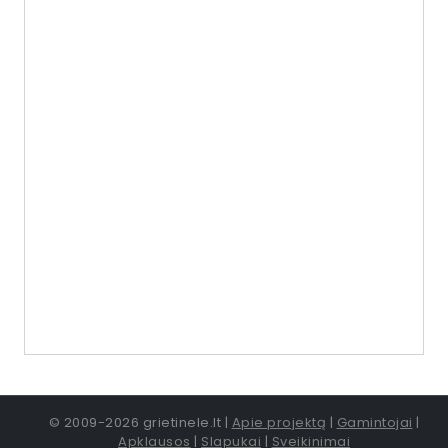
© 2009-2026 grietinele.lt |
Apie projektą
|
Gamintojai
|
Apklausos
|
Slapukai
|
Sveikinimai