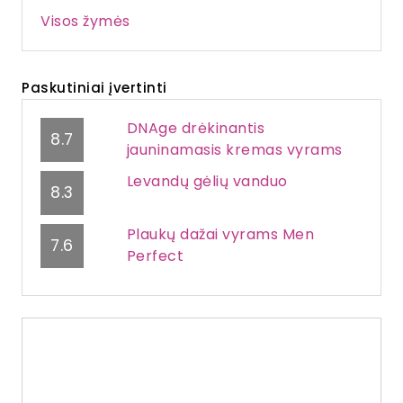
Visos žymės
Paskutiniai įvertinti
DNAge drėkinantis
8.7
jauninamasis kremas vyrams
Levandų gėlių vanduo
8.3
Plaukų dažai vyrams Men
7.6
Perfect