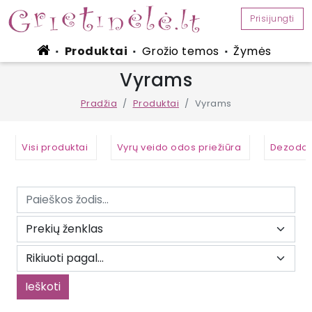
Prisijungti
Produktai
Grožio temos
Žymės
■
■
■
Vyrams
Pradžia
Produktai
Vyrams
Visi produktai
Vyrų veido odos priežiūra
Dezodora
Ieškoti