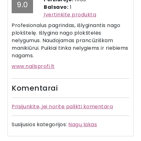
9.0
Balsavo:
1
Įvertinkite produktą
Profesionalus pagrindas, išlyginantis nago
plokštelę. Išlygina nago plokštelės
nelygumus. Naudojamas prancūziškam
manikiūrui. Puikiai tinka nelygiems ir riebiems
nagams.
www.nailsprofi.lt
Komentarai
Prisijunkite, jei norite palikti komentarą
Susijusios kategorijos:
Nagų lakas