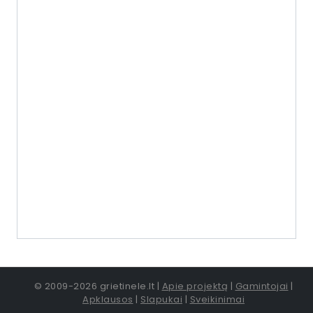
© 2009-2026 grietinele.lt |
Apie projektą
|
Gamintojai
|
Apklausos
|
Slapukai
|
Sveikinimai