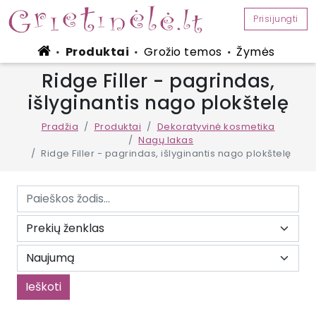
Prisijungti
Produktai
Grožio temos
Žymės
■
■
■
Ridge Filler - pagrindas,
išlyginantis nago plokštelę
Pradžia
Produktai
Dekoratyvinė kosmetika
Nagų lakas
Ridge Filler - pagrindas, išlyginantis nago plokštelę
Ieškoti