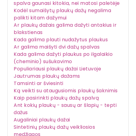
spalva gaunasi kitokia, nei matosi paletėje
Kodėl sumaišytų plaukų dažų negalima
palikti kitam dažymui
Ar plaukų dažais galima dažyti antakius ir
blakstienas
Kada galima plauti nudažytus plaukus
Ar galima maišyti dvi dažų spalvas
Kada galima dažyti plaukus po ilgalaikio
(cheminio) sušukavimo
Populiariausi plaukų dažai Lietuvoje
Jautrumas plaukų dažams
Tamsinti ar šviesinti
Ką veikti su ataugusiomis plaukų šaknimis
Kaip pasirinkti plaukų dažų spalvą
Ant kokių plaukų - sausų ar šlapių - tepti
dažus
Augaliniai plaukų dažai
Sintetinių plaukų dažų veikliosios
medžiagos