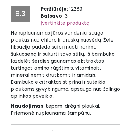
Peržiūrėjo:
12289
8.3
Balsavo:
3
Įvertinkite produktą
Nenuplaunamas jūros vandeniu, saugo
plaukus nuo chloro ir druskų nuosėdų. Želė
fiksacija padeda suformuoti norimą
šukuoseną ir sukurti savo stilių. Iš bambuko
lazdelės šerdies gaunamas ekstraktas
turtingas amino rūgštimis, vitaminais,
mineralinėmis druskomis ir amidais.
Bambuko ekstraktas stiprina ir suteikia
plaukams gyvybingumo, apsaugo nuo žalingo
aplinkos poveikio.
Naudojimas:
tepami drėgni plaukai.
Priemonė nuplaunama šampūnu.