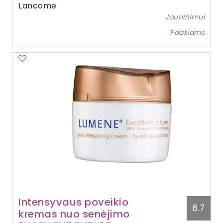
Lancome
Jauninimui
Paakiams
Intensyvaus poveikio
8.7
kremas nuo senėjimo