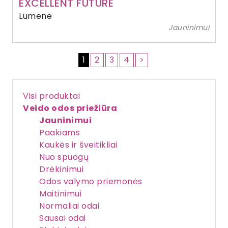
EXCELLENT FUTURE
Lumene
Jauninimui
1
2
3
4
>
Visi produktai
Veido odos priežiūra
Jauninimui
Paakiams
Kaukės ir šveitikliai
Nuo spuogų
Drėkinimui
Odos valymo priemonės
Maitinimui
Normaliai odai
Sausai odai