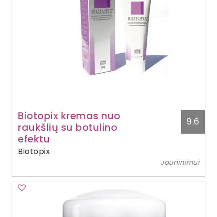
Biotopix kremas nuo
9.6
raukšlių su botulino
efektu
Biotopix
Jauninimui