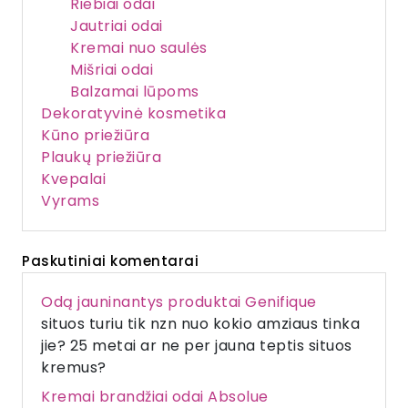
Riebiai odai
Jautriai odai
Kremai nuo saulės
Mišriai odai
Balzamai lūpoms
Dekoratyvinė kosmetika
Kūno priežiūra
Plaukų priežiūra
Kvepalai
Vyrams
Paskutiniai komentarai
Odą jauninantys produktai Genifique
situos turiu tik nzn nuo kokio amziaus tinka
jie? 25 metai ar ne per jauna teptis situos
kremus?
Kremai brandžiai odai Absolue