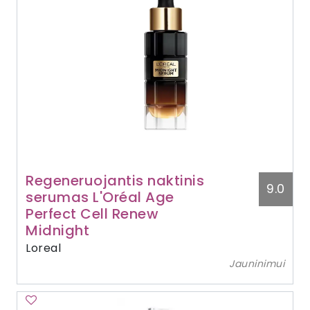
Regeneruojantis naktinis
9.0
serumas L'Oréal Age
Perfect Cell Renew
Midnight
Loreal
Jauninimui