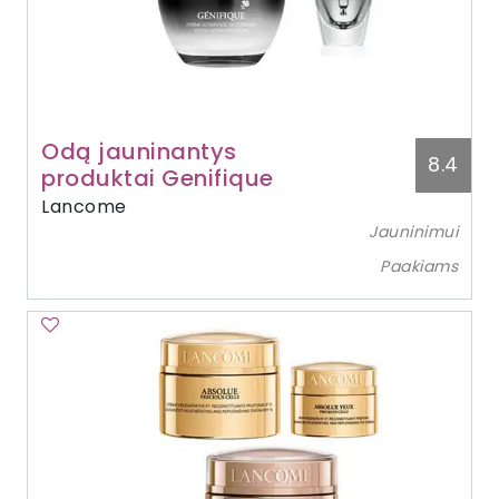
Odą jauninantys
8.4
produktai Genifique
Lancome
Jauninimui
Paakiams