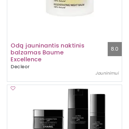
Odą jauninantis naktinis
8.0
balzamas Baume
Excellence
Decleor
Jauninimui