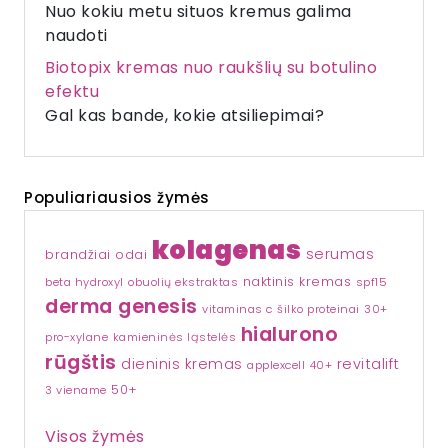
Nuo kokiu metu situos kremus galima
naudoti
Biotopix kremas nuo raukšlių su botulino
efektu
Gal kas bande, kokie atsiliepimai?
Populiariausios žymės
kolagenas
serumas
brandžiai odai
naktinis kremas
beta hydroxyl
obuolių ekstraktas
spf15
derma genesis
vitaminas c
šilko proteinai
30+
hialurono
pro-xylane
kamieninės ląstelės
rūgštis
dieninis kremas
revitalift
applexcell
40+
50+
3 viename
Visos žymės