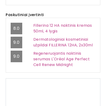
Paskutiniai įvertinti
Fillerina 12 HA naktinis kremas
8.0
50ml, 4 lygis
Dermatologiniai kosmetiniai
9.0
užpildai FILLERINA 12HA, 2x30ml
Regeneruojantis naktinis
9.0
serumas L'Oréal Age Perfect
Cell Renew Midnight