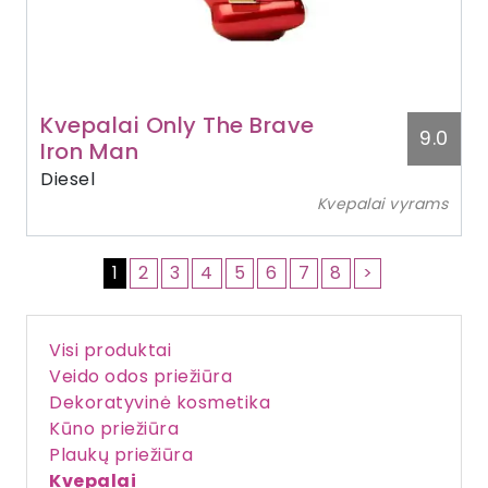
Kvepalai Only The Brave
9.0
Iron Man
Diesel
Kvepalai vyrams
1
2
3
4
5
6
7
8
>
Visi produktai
Veido odos priežiūra
Dekoratyvinė kosmetika
Kūno priežiūra
Plaukų priežiūra
Kvepalai