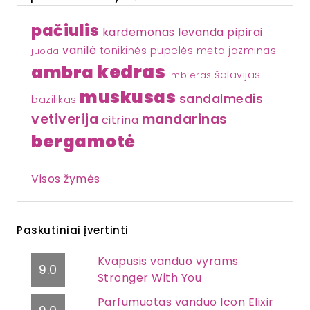
pačiulis
kardemonas
levanda
pipirai
vanilė
tonikinės pupelės
mėta
jazminas
juoda
kedras
ambra
šalavijas
imbieras
muskusas
sandalmedis
bazilikas
vetiverija
mandarinas
citrina
bergamotė
Visos žymės
Paskutiniai įvertinti
Kvapusis vanduo vyrams
9.0
Stronger With You
Parfumuotas vanduo Icon Elixir