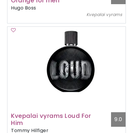
Orange for men
Hugo Boss
Kvepalai vyrams
Kvepalai vyrams Loud For
9.0
Him
Tommy Hilfiger