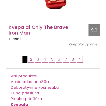
Kvepalai Only The Brave
9.0
Iron Man
Diesel
Kvepalai vyrams
1
2
3
4
5
6
7
8
>
Visi produktai
Veido odos priežiūra
Dekoratyvinė kosmetika
Kūno priežiūra
Plaukų priežiūra
Kvepalai