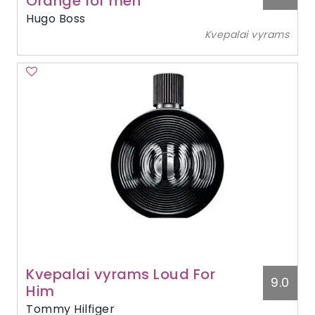
Orange for men
Hugo Boss
Kvepalai vyrams
Kvepalai vyrams Loud For
9.0
Him
Tommy Hilfiger