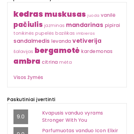
kedras
muskusas
vanilė
juoda
pačiulis
mandarinas
pipirai
jazminas
tonikinės pupelės
bazilikas
imbieras
vetiverija
sandalmedis
levanda
bergamotė
kardemonas
šalavijas
ambra
citrina
mėta
Visos žymės
Paskutiniai įvertinti
Kvapusis vanduo vyrams
9.0
Stronger With You
Parfumuotas vanduo Icon Elixir