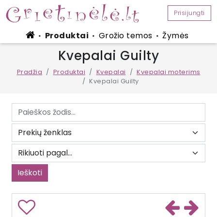
Prisijungti
Produktai
Grožio temos
Žymės
■
■
■
Kvepalai Guilty
Pradžia
Produktai
Kvepalai
Kvepalai moterims
Kvepalai Guilty
Ieškoti