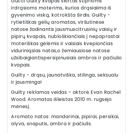
Gucci Guilty kvapas skirtas stiprioms
irdrąsioms moterims, kurios drąsiaiima iš
gyvenimo viską, kotrokšta širdis. Guilty -
rytietiškas gėlių aromatas, viršutinėse
natose žadinantis jausmuscitrusinių vaisių ir
pipirų kvapais, nubloškiančiais į nepaprastai
moteriškas gėlėmis ir vaisiais kvepiančias
viduriniąsias natas,o žemiausiose natose
užsibaigiantispersipinusiais ambros ir pačiulio
kvapais.
Guilty - drąsu, jaunatviška, stilinga, seksualu
ir jausminga!
Guilty reklamos veidas – aktorė Evan Rachel
Wood. Aromatas išleistas 2010 m. rugsėjo
mėnesį.
Aromato natos: mandarinai, pipirai, persikai,
alyva, snaputis, ambra ir pačiulis.