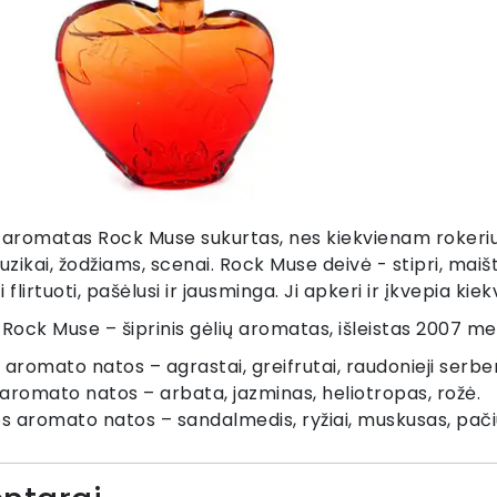
y aromatas Rock Muse sukurtas, nes kiekvienam rokeriui
zikai, žodžiams, scenai. Rock Muse deivė - stipri, maištin
flirtuoti, pašėlusi ir jausminga. Ji apkeri ir įkvepia kie
 Rock Muse – šiprinis gėlių aromatas, išleistas 2007 me
s aromato natos – agrastai, greifrutai, raudonieji serbe
 aromato natos – arbata, jazminas, heliotropas, rožė.
s aromato natos – sandalmedis, ryžiai, muskusas, pačiuli