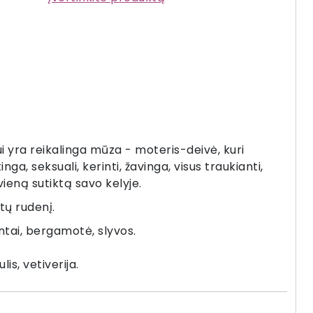
 yra reikalinga mūza - moteris-deivė, kuri
ga, seksuali, kerinti, žavinga, visus traukianti,
kvieną sutiktą savo kelyje.
tų rudenį.
ntai, bergamotė, slyvos.
s, vetiverija.