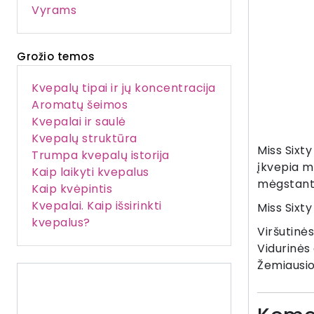
Vyrams
Grožio temos
Kvepalų tipai ir jų koncentracija
Aromatų šeimos
Kvepalai ir saulė
Kvepalų struktūra
Miss Sixt
Trumpa kvepalų istorija
įkvepia mu
Kaip laikyti kvepalus
mėgstanti 
Kaip kvėpintis
Kvepalai. Kaip išsirinkti
Miss Sixty
kvepalus?
Viršutinė
Vidurinės
Žemiausio