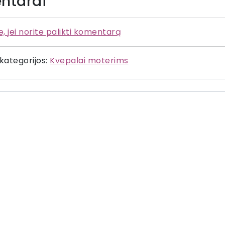
ntarai
te, jei norite palikti komentarą
 kategorijos:
Kvepalai moterims