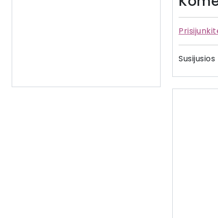
Kome
Prisijunki
Susijusios