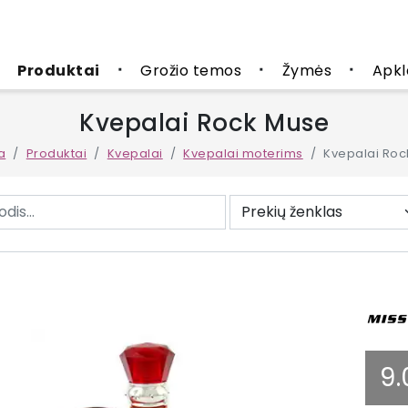
Produktai
Grožio temos
Žymės
Apkl
■
■
■
Kvepalai Rock Muse
a
Produktai
Kvepalai
Kvepalai moterims
Kvepalai Roc
9.