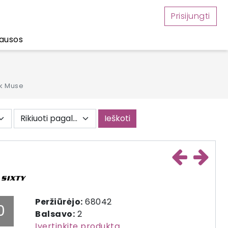
Prisijungti
ausos
k Muse
Ieškoti
Peržiūrėjo:
68042
0
Balsavo:
2
Įvertinkite produktą