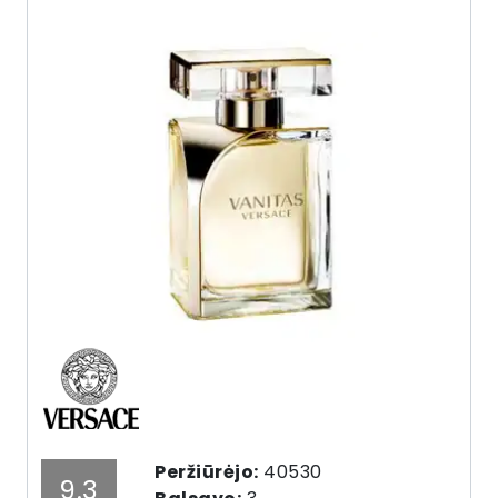
Peržiūrėjo:
40530
9.3