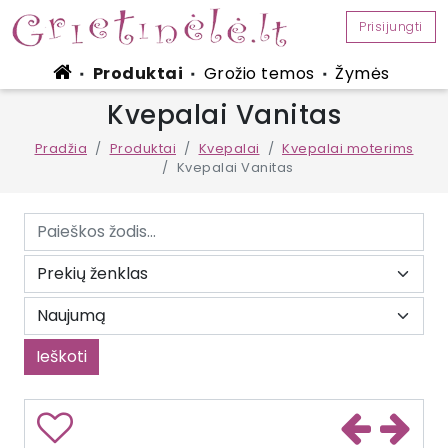
Prisijungti
Produktai
Grožio temos
Žymės
■
■
■
Kvepalai Vanitas
Pradžia
Produktai
Kvepalai
Kvepalai moterims
Kvepalai Vanitas
Ieškoti