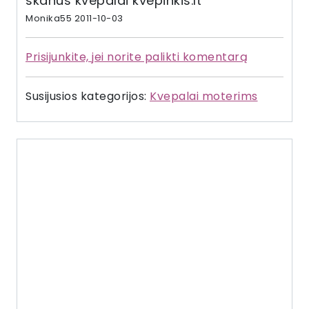
skanus kvepalai kvepinkis.lt
Monika55 2011-10-03
Prisijunkite, jei norite palikti komentarą
Susijusios kategorijos:
Kvepalai moterims