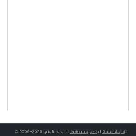
© 2009-2026 grietinele.lt |
Apie projektą
|
Gamintojai
|