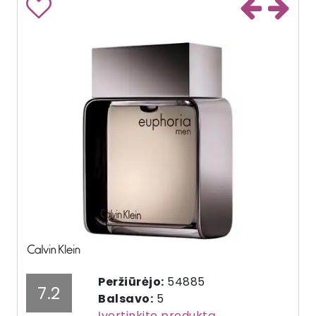
Peržiūrėjo:
54885
7.2
Balsavo:
5
Įvertinkite produktą